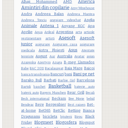
America
Alhaji Mohammed
AMD
Amintiri din copilarie
Amy Winehouse
Andra
Andreea Balan
Andreea Mantea
Anglia
Andreea Tonciu
angajare videochat
Animale
Antena 1
Anyang KGC
Apa
Aprilie
Argentina
Aqua
Ardeal
arta
articole
Asesoft
Asesoft
vestimentare
artisti
junior
asigurare
Asigurare casa
asigurare
Asus
Astra Ploiesti
medicala
Atentate
August
Australia
teroriste
Aur
Avatar
avion
B-meg Llamados
Azarenka
Azerty.ro
Azuga
Baia Mare
Baicoi
Babe
BAC 2011
Bacalaureat
Bani pe net
Bancuri
bani
banca transilvania
Barako Bull
Barbati
Barcelona
Barbie Girl
Basketball
Bartoli
baschet
baterie auto
Bear Grill
baterii auto
Bayern Munchen
Becali
Beckam
Beck international
Bee Movie
bekid
Bere
Bergenbier
Bet-
Bendeac
Best raisen
at-home
Bet365
BetClic
Betting
Bianca
Dragusanu
bicicleta
Black
bijuterii
Birou
Blogmeet
Blogosfera
Friday
Blogspot