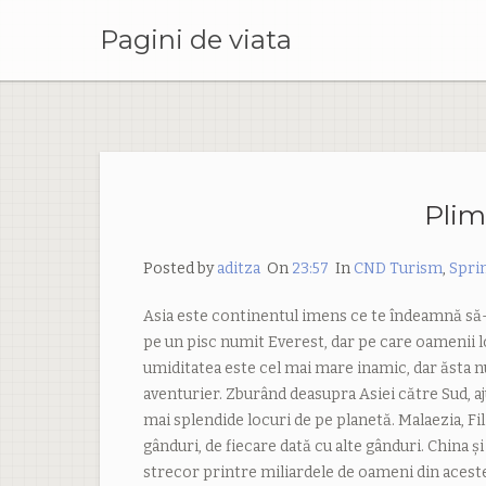
Pagini de viata
Plim
Posted by
aditza
On
23:57
In
CND Turism
,
Spri
Asia este continentul imens ce te îndeamnă să-l 
pe un pisc numit Everest, dar pe care oamenii l
umiditatea este cel mai mare inamic, dar ăsta n
aventurier. Zburând deasupra Asiei către Sud, 
mai splendide locuri de pe planetă. Malaezia, Fi
gânduri, de fiecare dată cu alte gânduri. China ș
strecor printre miliardele de oameni din aceste