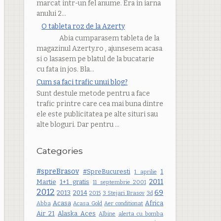
marcat intr-un fel anume. Era in iarna
anului 2...
O tableta roz de la Azerty
Abia cumparasem tableta de la
magazinul Azerty.ro , ajunsesem acasa
si o lasasem pe blatul de la bucatarie
cu fata in jos. Bla...
Cum sa faci trafic unui blog?
Sunt destule metode pentru a face
trafic printre care cea mai buna dintre
ele este publicitatea pe alte situri sau
alte bloguri. Dar pentru ...
Categories
#spreBrasov
#SpreBucuresti
1
1 aprilie
2011
Martie
1+1 gratis
11 septembrie 2001
2012
69
2013
2014
2015
3 Stejari Brasov
3d
Acasa
Africa
Abba
Acasa Gold
Aer conditionat
Air 21
Alaska Aces
Albine
alerta cu bomba