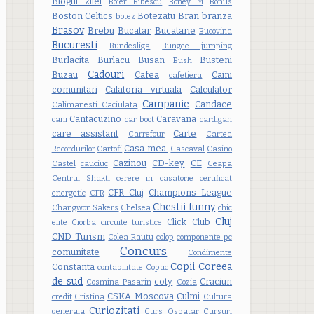
Blogul zilei
Boier Bibescu
Boney M
Bonus
Boston Celtics
Botezatu
Bran
branza
botez
Brasov
Brebu
Bucatar
Bucatarie
Bucovina
Bucuresti
Bundesliga
Bungee jumping
Burlacita
Burlacu
Busan
Busteni
Bush
Cadouri
Buzau
Cafea
Caini
cafetiera
comunitari
Calatoria virtuala
Calculator
Campanie
Candace
Calimanesti Caciulata
Cantacuzino
Caravana
cani
car boot
cardigan
care assistant
Carte
Carrefour
Cartea
Casa mea.
Recordurilor
Cartofi
Cascaval
Casino
Cazinou
CD-key
CE
Castel
cauciuc
Ceapa
Centrul Shakti
cerere in casatorie
certificat
CFR Cluj
Champions League
energetic
CFR
Chestii funny
Changwon Sakers
Chelsea
chic
Cluj
Click
Club
elite
Ciorba
circuite turistice
CND Turism
Colea Rautu
colop
componente pc
Concurs
comunitate
Condimente
Copii
Coreea
Constanta
contabilitate
Copac
de sud
coty
Craciun
Cosmina Pasarin
Cozia
CSKA Moscova
Culmi
credit
Cristina
Cultura
Curiozitati
generala
Curs Ospatar
Cursuri