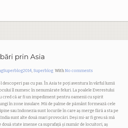
bări prin Asia
ngSuperblog2014
,
Superblog
With
No comments
descoperi pas cu pas. În Asia te poți aventura în vârful lumii
ocului îl numesc în nenumărate feluri. La poalele Everestului
u cred că ar fi un impediment pentru oamenii cu spirit
ajungi în zone insulare. Mii de palme de pământ formează cele
lipine sau Indonezia sunt locurile în care aș merge fără a sta pe
i India sunt alte două mari provocări. Deși mi-ar fi greu să mă
 două state imense ca suprafață și număr de locuitori, aș