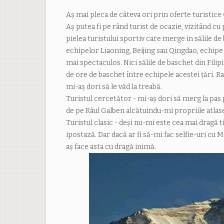
Aș mai pleca de câteva ori prin oferte turistice
Aș putea fi pe rând turist de ocazie, vizitând c
pielea turistului sportiv care merge in sălile d
echipelor Liaoning, Beijing sau Qingdao, echipe
mai spectaculos. Nici sălile de baschet din Filip
de ore de baschet între echipele acestei țări. Ra
mi-aș dori să le văd la treabă.
Turistul cercetător - mi-aș dori să merg la pas 
de pe Râul Galben alcătuindu-mi propriile atlase
Turistul clasic - deși nu-mi este cea mai dragă 
ipostază. Dar dacă ar fi să-mi fac selfie-uri cu 
aș face asta cu dragă inimă.