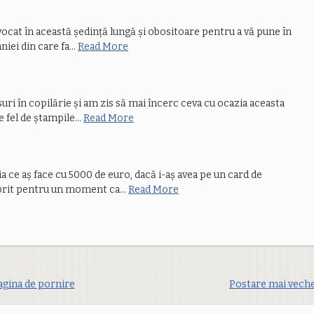
vocat în această ședință lungă și obositoare pentru a vă pune în
niei din care fa…
Read More
ri în copilărie și am zis să mai încerc ceva cu ocazia aceasta
e fel de ștampile…
Read More
a ce aș face cu 5000 de euro, dacă i-aș avea pe un card de
prit pentru un moment ca…
Read More
agina de pornire
Postare mai vech