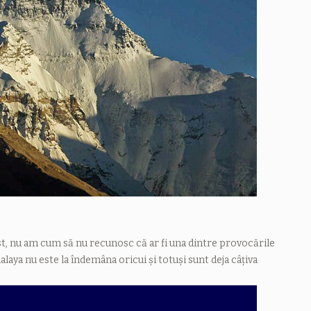
est, nu am cum să nu recunosc că ar fi una dintre provocările
malaya nu este la îndemâna oricui și totuși sunt deja câțiva