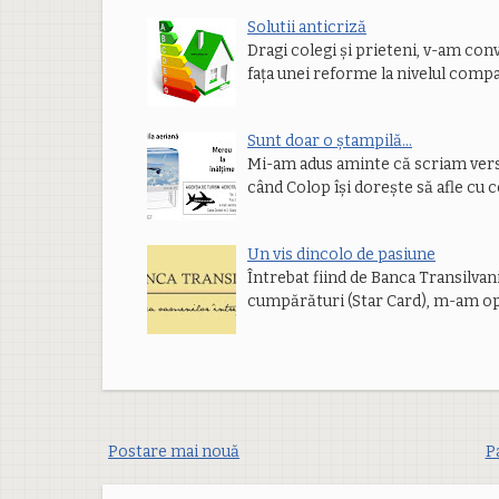
Solutii anticriză
Dragi colegi și prieteni, v-am con
fața unei reforme la nivelul compa
Sunt doar o ștampilă...
Mi-am adus aminte că scriam versu
când Colop își dorește să afle cu c
Un vis dincolo de pasiune
Întrebat fiind de Banca Transilvani
cumpărături (Star Card), m-am o
Postare mai nouă
P