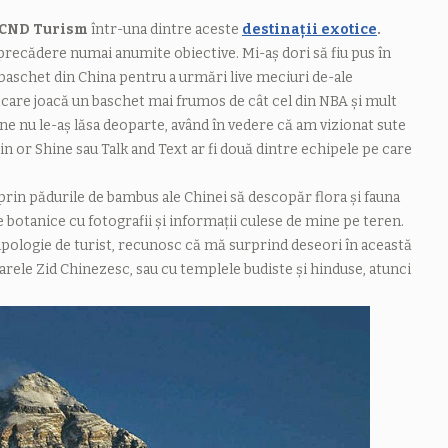
CND Turism
într-una dintre aceste
destinații exotice
.
u precădere numai anumite obiective. Mi-aș dori să fiu pus în
e baschet din China pentru a urmări live meciuri de-ale
 care joacă un baschet mai frumos de cât cel din NBA și mult
ine nu le-aș lăsa deoparte, având în vedere că am vizionat sute
in or Shine sau Talk and Text ar fi două dintre echipele pe care
prin pădurile de bambus ale Chinei să descopăr flora și fauna
 botanice cu fotografii și informații culese de mine pe teren.
tipologie de turist, recunosc că mă surprind deseori în această
Marele Zid Chinezesc, sau cu templele budiste și hinduse, atunci