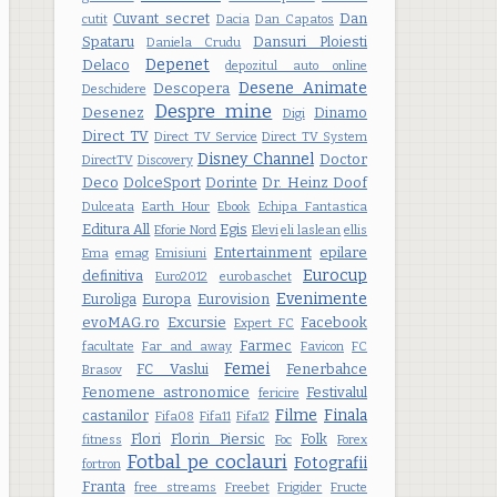
Cuvant secret
Dan
cutit
Dacia
Dan Capatos
Spataru
Dansuri Ploiesti
Daniela Crudu
Depenet
Delaco
depozitul auto online
Desene Animate
Descopera
Deschidere
Despre mine
Desenez
Dinamo
Digi
Direct TV
Direct TV Service
Direct TV System
Disney Channel
Doctor
DirectTV
Discovery
Deco
DolceSport
Dorinte
Dr. Heinz Doof
Dulceata
Earth Hour
Ebook
Echipa Fantastica
Editura All
Egis
Eforie Nord
Elevi
eli laslean
ellis
Entertainment
epilare
Ema
emag
Emisiuni
Eurocup
definitiva
Euro2012
eurobaschet
Evenimente
Euroliga
Europa
Eurovision
evoMAG.ro
Excursie
Facebook
Expert FC
Farmec
facultate
Far and away
Favicon
FC
Femei
FC Vaslui
Fenerbahce
Brasov
Fenomene astronomice
Festivalul
fericire
Filme
Finala
castanilor
Fifa08
Fifa11
Fifa12
Flori
Florin Piersic
Folk
fitness
Foc
Forex
Fotbal pe coclauri
Fotografii
fortron
Franta
free streams
Freebet
Frigider
Fructe