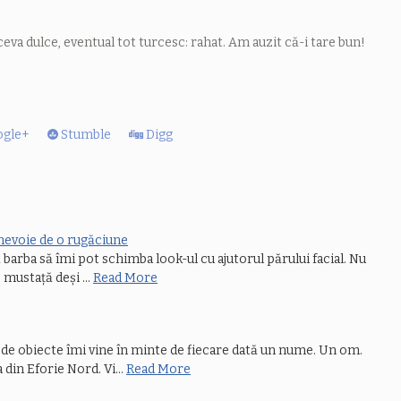
va dulce, eventual tot turcesc: rahat. Am auzit că-i tare bun!
gle+
Stumble
Digg
 nevoie de o rugăciune
 barba să îmi pot schimba look-ul cu ajutorul părului facial. Nu
e mustață deși …
Read More
de obiecte îmi vine în minte de fiecare dată un nume. Un om.
a din Eforie Nord. Vi…
Read More