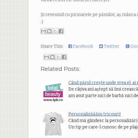
Și revenind cu picioarele pe pământ, aș mânca ce
:)
Share This:
Facebook
Twitter
Goo
Related Posts:
Când părul crește unde vrea el, ai
De câțiva ani aștept să îmi crească
am avut parte nici de barbă nici d
Personalizăăăm tricouri!
Când mă gândesc la personalizări 
Un tip pe care-l cunosc de pe plaj