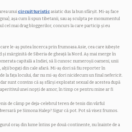
zarea unui
circuit turistic
asiatic dus la bun sfârșit. Mi-aș face
ma), așa cum îi spun tibetanii, sau aș sculpta pe monumentul
l cel mai drag bloggerilor, concurs la care particip și eu
e care le-aș putea încerca prin frumoasa Asie, cea care iubește
ud și mărginită de Siberia de gheață la Nord. Aș mai merge în
lomerata capitală a Indiei, să îi cunosc numeroșii oameni, unii
alții bogați din cale afară. Mi-aș dori să fiu reporter în
de la fața locului, dar nu mi-aș dori nicidecum un final nefericit.
 dar sunt convins că aș sfârși exploatat sexual de acestea după
 aperitivul unei nopți de amor, în timp ce pentru mine ar fi
tenis de câmp pe deja-celebrul teren de tenis din vârful
adversară pe Simona Halep? Sigur că pot. Pot să visez frumos.
gurul oraș din lume întins pe două continente, nu înainte de a