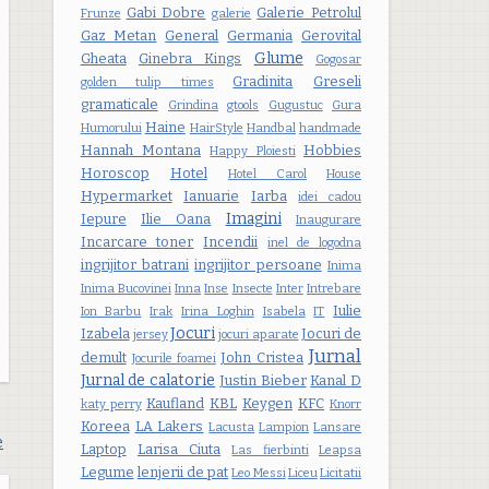
Gabi Dobre
Galerie Petrolul
Frunze
galerie
Gaz Metan
General
Germania
Gerovital
Glume
Gheata
Ginebra Kings
Gogosar
Gradinita
Greseli
golden tulip times
gramaticale
Grindina
gtools
Gugustuc
Gura
Haine
Humorului
HairStyle
Handbal
handmade
Hannah Montana
Hobbies
Happy Ploiesti
Horoscop
Hotel
Hotel Carol
House
Hypermarket
Ianuarie
Iarba
idei cadou
Imagini
Iepure
Ilie Oana
Inaugurare
Incarcare toner
Incendii
inel de logodna
ingrijitor batrani
ingrijitor persoane
Inima
Inima Bucovinei
Inna
Inse
Insecte
Inter
Intrebare
Iulie
Ion Barbu
Irak
Irina Loghin
Isabela
IT
Jocuri
Izabela
Jocuri de
jersey
jocuri aparate
Jurnal
demult
John Cristea
Jocurile foamei
Jurnal de calatorie
Justin Bieber
Kanal D
Kaufland
KBL
Keygen
KFC
katy perry
Knorr
Koreea
LA Lakers
Lacusta
Lampion
Lansare
e
Laptop
Larisa Ciuta
Las fierbinti
Leapsa
Legume
lenjerii de pat
Leo Messi
Liceu
Licitatii