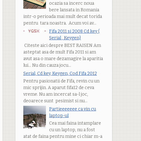
ocazia sa incerc noua
bere lansata in Romania
intr-o perioada mai mult decat torida
pentru tara noastra. Acum voi av...
Fifa 2011 si 2008 Cd key (
Serial , Keygen)
Citeste aici despre BEST RAISEN Am
asteptat asa de mult Fifa 2011 si am
avut asa o mare dezamagire la aparitia
lui... Nu din cauza jocu...
Serial, Cd key, Keygen, Cod Fifa 2012
Pentru pasionatii de Fifa, revin cu un
mic sprijin. A aparut fifa12 de ceva
vreme. Nu am incercat sa-l joc,
deoarece sunt pesimist si nu...
Partieeeeeee ca vin cu
laptop-ul
Cea mai faina intamplare
cu un laptop, nu a fost
atat de faina pentru mine ci chiar m-a