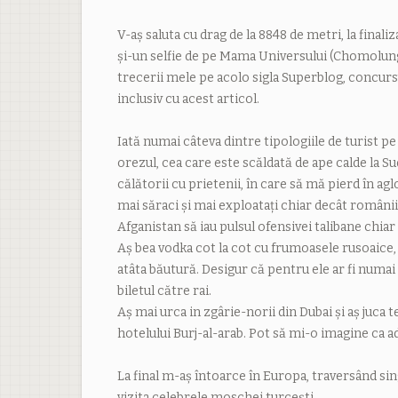
V-aș saluta cu drag de la 8848 de metri, la finali
și-un selfie de pe Mama Universului (Chomolung
trecerii mele pe acolo sigla Superblog, concursu
inclusiv cu acest articol.
Iată numai câteva dintre tipologiile de turist p
orezul, cea care este scăldată de ape calde la S
călătorii cu prietenii, în care să mă pierd în ag
mai săraci și mai exploatați chiar decât românii, 
Afganistan să iau pulsul ofensivei talibane chiar 
Aș bea vodka cot la cot cu frumoasele rusoaice,
atâta băutură. Desigur că pentru ele ar fi numai
biletul către rai.
Aș mai urca in zgârie-norii din Dubai și aș juca 
hotelului Burj-al-arab. Pot să mi-o imagine ca 
La final m-aș întoarce în Europa, traversând sin
vizita celebrele moschei turcești.