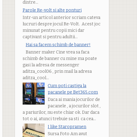
dintre...
Parole Re-volt si alte ponturi
Intr-un articol anterior scriam cateva
lucruri despre jocul Re-Volt. Acest joc
minunat pentru copii mici dar
captivant si pentru adultii...
Hai sa facem schimb de banner!
Banner maker Cine vrea sa faca
schimb de banner cu mine ma poate
gasi la adresa de messenger
aditza_cool06 , prin mail la adresa
aditza_cool...
Cum poti castiga la
pacanele pe Bet365.com
Daca ai mania jocurilor de
pacanele , a jocurilor slot ,
a pariurilor, nu este chiar ok. Dar daca
tot o ai, atunci trebuie sa sti ca cea...
I like Staropramen
Sursa Foto Am avut